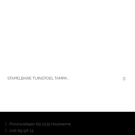
STAPELBARE TUINSTOEL TAMPA...
Over ons
Provinciebaan 69 2235 Houtvenne
016 69 96 13